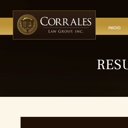
INICIO
RES