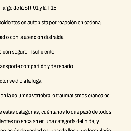
largo de la SR-91 y la I-15
ccidentes en autopista por reacción en cadena
d o con la atención distraída
 con seguro insuficiente
ransporte compartido y de reparto
tor se dio a la fuga
 en la columna vertebral o traumatismos craneales
e estas categorías, cuéntanos lo que pasó de todos
entes no encajan en una categoría definida, y
rsación de verdad en lugar de llenar un formulario.